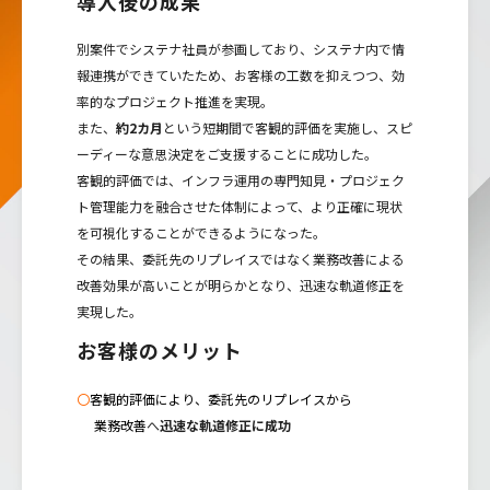
導入後の成果
別案件でシステナ社員が参画しており、システナ内で情
報連携ができていたため、お客様の工数を抑えつつ、効
率的なプロジェクト推進を実現。
また、
約2カ月
という短期間で客観的評価を実施し、スピ
ーディーな意思決定をご支援することに成功した。
客観的評価では、インフラ運用の専門知見・プロジェク
ト管理能力を融合させた体制によって、より正確に現状
を可視化することができるようになった。
その結果、委託先のリプレイスではなく業務改善による
改善効果が高いことが明らかとなり、迅速な軌道修正を
実現した。
お客様のメリット
〇
客観的評価により、委託先のリプレイスから
業務改善
へ
迅速な軌道修正に成功