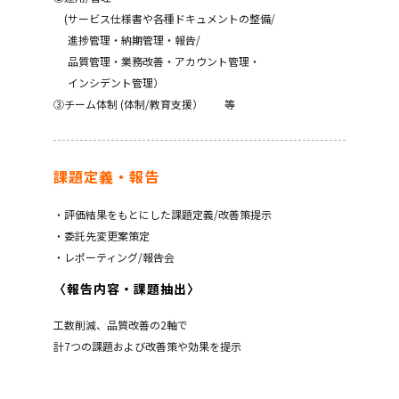
(サービス仕様書や各種ドキュメントの整備/
進捗管理・納期管理・報告/
品質管理・業務改善・アカウント管理・
インシデント管理）
③チーム体制 (体制/教育支援） 等
課題定義・報告
・評価結果をもとにした課題定義/改善策提示
・委託先変更案策定
・レポーティング/報告会
〈報告内容・課題抽出〉
工数削減、品質改善の2軸で
計7つの課題および改善策や効果を提示