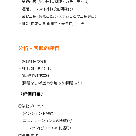
・業務内容 (洗い出し/整理・カテゴライズ)
・運用チームの体制 (役割明確化）
・業務工数 (業務ごと/システムごとの工数算出）
・SLO (作成有無/網羅性・妥当性) 等
分析・客観的評価
・調査結果の分析
・評価項目洗い出し
・3段階で評価実施
(問題なし/改善の余地あり/問題あり）
〈評価内容〉
①業務プロセス
(インシデント登録
エスカレーション先の明確化/
ナレッジ化/ツールの利活用）
②運用/管理