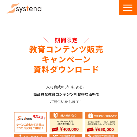
サービス一覧
導入事例
＼　期間限定　／
ウェビナー
教育コンテンツ販売
キャンペーン
お役立ち資料・記事
資料ダウンロード
お問い合わせ
人材育成のプロ
による、
高品質な教育コンテンツ
を
お得な価格で
ご提供いたします！