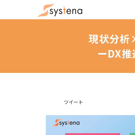
現状分析
ーDX
ツイート