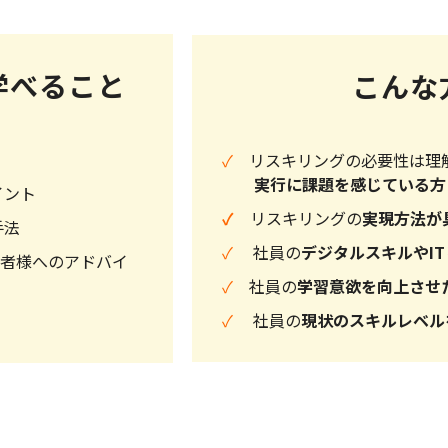
学べること
こんな
✓
リスキリングの必要性は理
実行に課題を感じている方
イント
✓
リスキリングの
実現方法が
手法
✓
社員の
デジタルスキルやI
者様へのアドバイ
✓
社員の
学習意欲を向上させ
✓
社員の
現状のスキルレベル