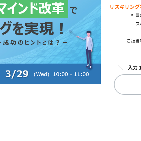
リスキリング
社員
ス
ご担当
＼ 入力