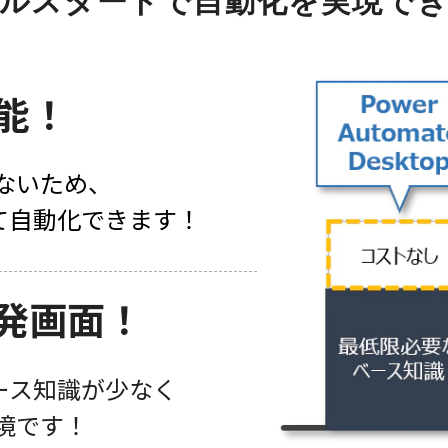
ルスタートで自動化を実現で
能！
ないため、
て自動化できます！
発画面！
ース知識が少なく
境です！