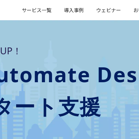
サービス一覧
導入事例
ウェビナー
お
UP！
utomate Des
タート支援