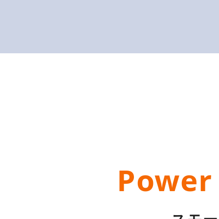
P
ower