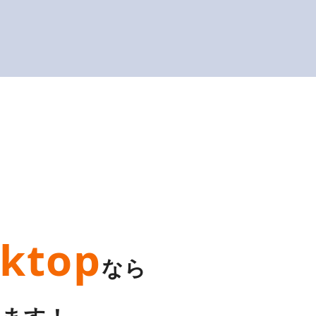
ktop
なら