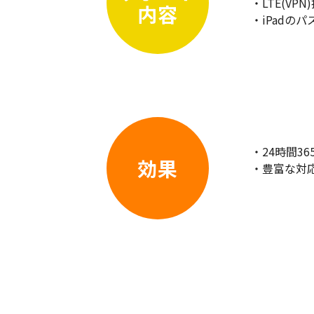
・LTE(V
内容
・iPad
・24時間
効果
・豊富な対