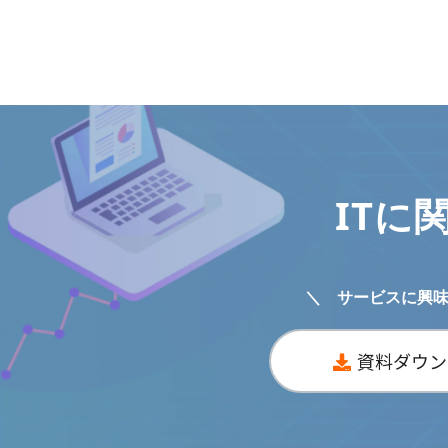
ITに
＼ サービスに興
資料ダウン