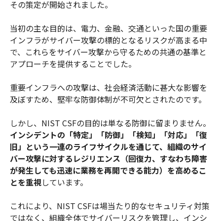
その策定が開始されました。
当初の主な目的は、電力、金融、交通といった国の重要
インフラがサイバー攻撃の標的となるリスクが高まる中
で、これらをサイバー攻撃から守るための共通の基準と
アプローチを提供することでした。
重要インフラへの攻撃は、社会経済活動に甚大な影響を
及ぼすため、堅牢な防御体制が不可欠とされたのです。
しかし、NIST CSFの目的は単なる防御に留まりません。
インシデントの「特定」「防御」「検知」「対応」「復
旧」という一連のライフサイクルを通じて、組織のサイ
バー攻撃に対するレジリエンス（回復力、すなわち障害
が発生しても迅速に業務を再開できる能力）を高めるこ
とを重視
しています。
これにより、NIST CSFは場当たり的なセキュリティ対策
ではなく、組織全体でサイバーリスクを管理し、インシ