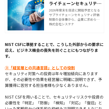
ライチェーンセキュリティ
評価制度、取引停止リスク
2026年度末を目途に開始予定となる
サプライチェーンセキュリティ評価
を回避するために企業がや
制度の全体像から、企業に求められ
るべきこととは？
る具体的な評価基準、そして今すぐ
株式会社システナ
取り組むべき対策ステップまでを詳
しく解説します。
NIST CSFに準拠することで、こうした外部からの要求に
応え、ビジネス機会の喪失を防ぐことにもつながりま
す。
③「経営層との共通言語」としての役割
セキュリティ対策への投資は年々増加傾向にあります
が、その必要性や効果を経営層に明確に説明できず、予
算獲得に苦労する担当者様も少なくありません。
NIST CSFを用いることで、セキュリティリスクや投資の
必要性を「特定」「防御」「検知」「対応」「復旧」と
いった客観的かつ体系的な枠組みで説明できるようにな