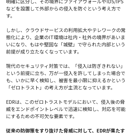
明確に区分し、その境界にファイアウォールやIDS/IPS
などを設置して外部からの侵入を防ぐという考え方で
す。
しかし、クラウドサービスの利用拡大やテレワークの常
態化により、企業のIT環境は社内・社外の境界があいま
いになり、もはや堅固な「城壁」で守られた内部という
前提が成り立たなくなっています。
現代のセキュリティ対策では、「侵入は防ぎきれない」
という前提に立ち、万が一侵入を許してしまった場合で
も、いかに早く検知し、被害を最小限に抑えるかという
「ゼロトラスト」の考え方が主流となっています。
EDRは、このゼロトラストモデルにおいて、侵入後の脅
威をエンドポイントレベルで迅速に検知し、対応を可能
にするための不可欠な要素です。
従来の防御策をすり抜けた脅威に対して、EDRが果たす