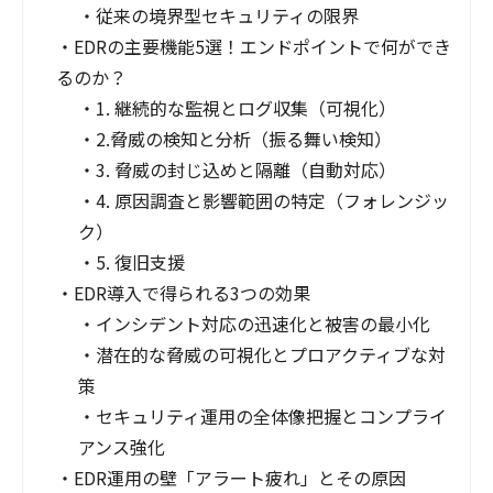
・
従来の境界型セキュリティの限界
・
EDRの主要機能5選！エンドポイントで何ができ
るのか？
・
1. 継続的な監視とログ収集（可視化）
・
2.脅威の検知と分析（振る舞い検知）
・
3. 脅威の封じ込めと隔離（自動対応）
・
4. 原因調査と影響範囲の特定（フォレンジッ
ク）
・
5. 復旧支援
・
EDR導入で得られる3つの効果
・
インシデント対応の迅速化と被害の最小化
・
潜在的な脅威の可視化とプロアクティブな対
策
・
セキュリティ運用の全体像把握とコンプライ
アンス強化
・
EDR運用の壁「アラート疲れ」とその原因