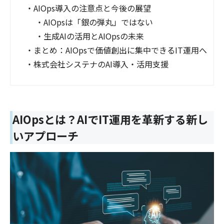
・
AIOps導入の注意点と今後の展望
・
AIOpsは「銀の弾丸」ではない
・
生成AIの活用とAIOpsの未来
・
まとめ：AIOpsで価値創出に集中できるIT運用へ
・
株式会社システナのAI導入・活用支援
AIOpsとは？AIでIT運用を革新する新し
いアプローチ