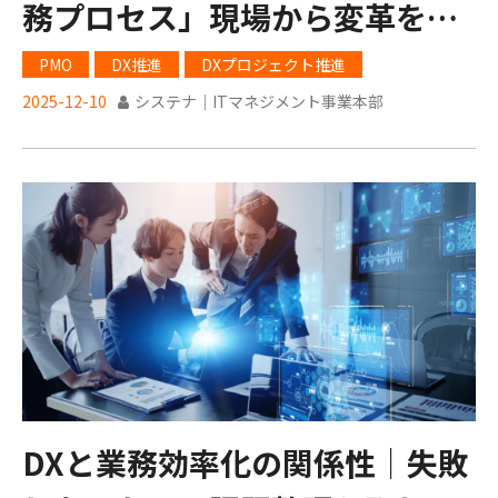
務プロセス」現場から変革を生
む実践の視点
PMO
DX推進
DXプロジェクト推進
2025-12-10
システナ｜ITマネジメント事業本部
DXと業務効率化の関係性｜失敗