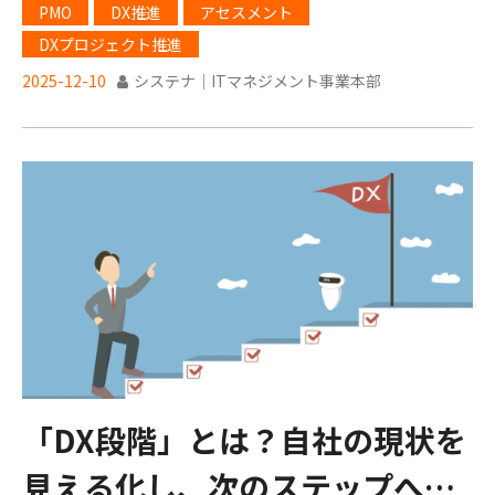
現状把握の新アプローチ
PMO
DX推進
アセスメント
DXプロジェクト推進
2025-12-10
システナ｜ITマネジメント事業本部
「DX段階」とは？自社の現状を
見える化し、次のステップへ進