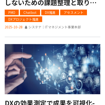
しないための課題整理と取り組
みのステップ
PMO
Chatbot
DX推進
アセスメント
DXプロジェクト推進
2025-10-28
システナ｜ITマネジメント事業本部
DXの効果測定で成果を可視化-