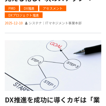
むために
PMO
DX推進
アセスメント
DXプロジェクト推進
2025-12-10
システナ｜ITマネジメント事業本部
DX推進を成功に導くカギは「業