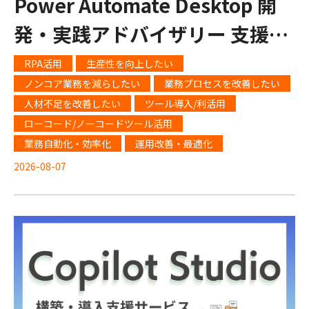
Power Automate Desktop 開
発・実践アドバイザリー 支援業
務事例
RPA活用
生産性を向上したい
ノンコア業務を減らしたい
業務プロセスを改善したい
人材不足を改善したい
ツール導入/利活用
ローコード/ノーコードツール活用
業務自動化・効率化
運用改善・最適化
2026-08-07