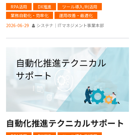
訣
RPA活用
DX推進
ツール導入/利活用
業務自動化・効率化
運用改善・最適化
2026-06-29
システナ｜ITマネジメント事業本部
自動化推進テクニカルサポート