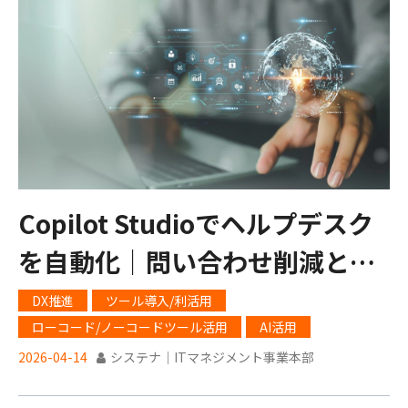
Copilot Studioでヘルプデスク
を自動化｜問い合わせ削減と業
務効率化を実現
DX推進
ツール導入/利活用
ローコード/ノーコードツール活用
AI活用
2026-04-14
システナ｜ITマネジメント事業本部