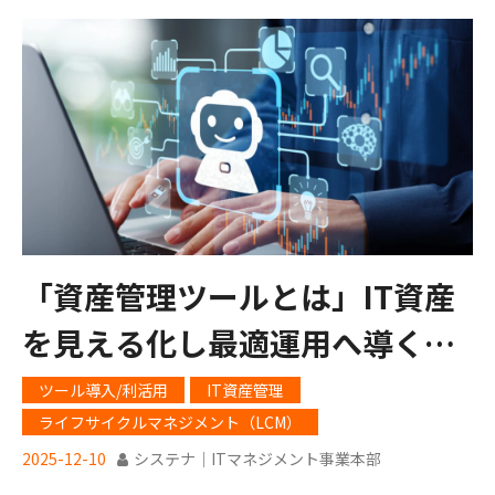
「資産管理ツールとは」IT資産
を見える化し最適運用へ導く基
盤
ツール導入/利活用
IT資産管理
ライフサイクルマネジメント（LCM）
2025-12-10
システナ｜ITマネジメント事業本部